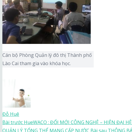
ĐĂNG NHẬP
Cán bộ Phòng Quản lý đô thị Thành phố
Lào Cai tham gia vào khóa học.
Đỗ Huê
Bài trước
HueWACO : ĐỔI MỚI CÔNG NGHỆ – HIỆN ĐẠI 
QUẢN LÝ TỔNG THỂ MẠNG CẤP NƯỚC
Bài sau
THÔNG BÁ