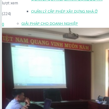
lượt xem
QUẢN LÝ CẤP PHÉP XÂY DỰNG NHÀ Ở
(224)
GIẢI PHÁP CHO DOANH NGHIỆP
0
QUẢN LÝ CÂY XANH
QUẢN LÝ MẠNG CHIẾU SÁNG
QUẢN LÝ HỆ THỐNG THOÁT NƯỚC
QUẢN LÝ NGHĨA TRANG
QUẢN LÝ TỔNG THỂ MẠNG CẤP NƯỚC
QUẢN LÝ KHÁCH HÀNG DỊCH VỤ VSMT
QUẢN LÝ TỔNG THỂ MẠNG LƯỚI ĐIỆN