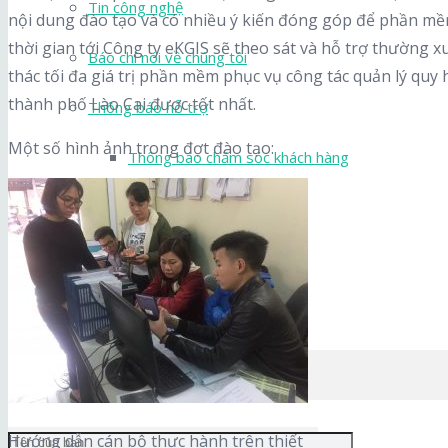
Tin công nghệ
nội dung đào tạo và có nhiều ý kiến đóng góp để phần mề
thời gian tới Công ty eKGIS sẽ theo sát và hỗ trợ thường x
Báo chí nói về chúng tôi
thác tối đa giá trị phần mềm phục vụ công tác quản lý quy h
thành phố Lào Cai được tốt nhất.
Thông báo hỗ trợ
Một số hình ảnh trong đợt đào tạo:
Thông báo chăm sóc khách hàng
Liên hệ
Tải ứng dụng
ĐĂNG KÝ
ĐĂNG KÝ
Hướng dẫn cán bộ thực hành trên thiết