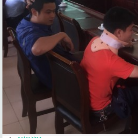
QUẢN LÝ KHU CÔNG NGHIỆP, KHU ĐÔ THỊ
QUẢN LÝ HỆ THỐNG ĐƯỜNG ĐÔ THỊ
GIÁM SÁT KIỂM TRA HIỆN TRƯỜNG LƯỚI ĐI
QUẢN LÝ KIỂM TRA HIỆN TRƯỜNG MẠNG LƯ
QUẢN LÝ VÀ BẢO TRÌ HỆ THỐNG MẠNG CÁP
GIẢI PHÁP CHO NGƯỜI DÂN
CUNG CẤP THÔNG TIN QUY HOẠCH XÂY DỰ
TIẾP NHẬN PHẢN ÁNH SỰ CỐ HẠ TẦNG KỸ 