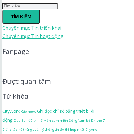
TÌM KIẾM
Chuyên mục
Tin triển khai
Chuyên mục
Tin hoạt động
Fanpage
Được quan tâm
Từ khóa
CityWork
Ghi đọc chỉ số bằng thiết bị di
Cấp nước
động
Giao Ban đô thị hội viên cụm miền Đông Nam bộ lần thứ 7
Giải pháp hệ thống quản lý thông tin đô thị hợp nhất Cityone