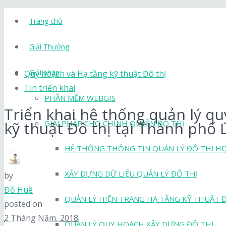
Trang chủ
Giải Thưởng
Giải pháp
Quy hoạch và Hạ tầng kỹ thuật Đô thị
Tin triển khai
PHẦN MỀM WEBGIS
Triển khai hệ thống quản lý qu
kỹ thuật Đô thị tại Thành phố 
GIẢI PHÁP CHO CHÍNH QUYỀN ĐÔ THỊ
HỆ THỐNG THÔNG TIN QUẢN LÝ ĐÔ THỊ H
XÂY DỰNG DỮ LIỆU QUẢN LÝ ĐÔ THỊ
by
Đỗ Huê
QUẢN LÝ HIỆN TRẠNG HẠ TẦNG KỸ THUẬT 
posted on
2 Tháng Năm, 2018
QUẢN LÝ QUY HOẠCH XÂY DỰNG ĐÔ THỊ