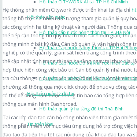
Hội thảo CITYWORK AI tại TP Hồ Chí Minh
Hệ thống phần mềm Citywork được triển khai tại địa chỉ
ht
Hội thảo cấp nước
thống hỗ trợ cho nhiều đối tượng tham gia quản lý quy hoạ
các công trình hạ tầng kỹ thuật và người dân. Thông qua
Hội thảo cấp nước nông thôn tại TP. Hà Nội
thể tiếp cận thông tin quy hoạch một cách đơn giản, thuận
thông minh ở bất kỳ đâu. Cán bộ quản lý, vận hành công tr
Hội thảo Cấp nước Nông thôn tại TP.Hải Phòn
nghiệp có thể quản lý, giám sát hiện trạng công trình the
thể cập nhật tình trạng tài sản hạ tầng ngay tại thực địa, lậ
Hội thảo Cấp nước Đô thị khu vực miền Bắc tại
hợp thực hiện công việc bảo trì. Cán bộ quản lý nhà nước t
tra cứu thông tin quy hoạch và hạ tầng kỹ thuật tại một đị
Hội thảo Cấp nước Đô thị khu vực miền Nam tạ
phường xã thông qua một click chuột để phục vụ công tác 
Hội thảo quản lý đô thị
có thể dễ dàng nắm được thông tin báo cáo tổng hợp liên q
thông qua màn hình Dashbroad.
Hội thảo quản lý hạ tầng đô thị Thái Bình
Tại các lớp đào tạo cán bộ công nhân viên tham gia nhiệt t
Tin triển khai
thống phần mềm với mục tiêu ứng dụng hỗ trợ công việc h
đào tạo đã tiếp thu tốt các nội dung của khóa đào tạo và 