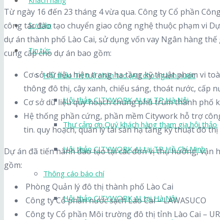
Khách hàng
Từ ngày 16 đến 23 tháng 4 vừa qua. Công ty Cổ phần Công
công tác đào tạo chuyển giao công nghệ thuộc phạm vi Dự á
Sự kiện
dự án thành phố Lào Cai, sử dụng vốn vay Ngân hàng thế g
Tin tức
cung cấp cho dự án bao gồm:
Cơ sở dữ liệu hiện trạng hạ tầng kỹ thuật phạm vi toà
Hội thảo Trí tuệ nhân tạo (AI) cho ngành nước
thông đô thị, cây xanh, chiếu sáng, thoát nước, cấp 
Hội thảo CITYWORK AI tại TP Hà Nội
Cơ sở dữ liệu quy hoạch chung phủ trùm thành phố kế
Hệ thống phần cứng, phần mềm Citywork hỗ trợ công 
Thư cảm ơn Quý khách hàng tham gia hội thảo
tin. quy hoạch, quản lý tài sản hạ tầng kỹ thuật đô thị
Hội thảo CITYWORK AI tại TP Hồ Chí Minh
Dự án đã tiến hành đào tạo tại các đơn vị thụ hưởng, vận
gồm:
Thông cáo báo chí
Phòng Quản lý đô thị thành phố Lào Cai
Hội thảo CITYWORK AI tại Hà Nội
Công ty Cổ phần nước sạch Lào Cai – LAWASUCO
Công ty Cổ phần Môi trường đô thị tỉnh Lào Cai – 