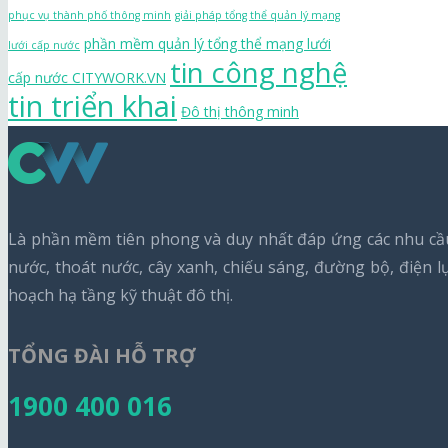
phục vụ thành phố thông minh
giải pháp tổng thể quản lý mạng
phần mềm quản lý tổng thể mạng lưới
lưới cấp nước
tin công nghệ
cấp nước CITYWORK.VN
tin triển khai
Đô thị thông minh
Là phần mềm tiên phong và duy nhất đáp ứng các nhu cầu 
nước, thoát nước, cây xanh, chiếu sáng, đường bộ, điện 
hoạch hạ tầng kỹ thuật đô thị.
TỔNG ĐÀI HỖ TRỢ
1900 400 016