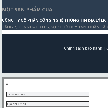
MỘT SẢN PHẨM CỦA
CÔNG TY CỔ PHẦN CÔNG NGHỆ THÔNG TIN ĐỊA LÝ EK
TẦNG 7, TOÀ NHÀ LOTUS, SỐ 2 PHỐ DUY TÂN, QUẬN CẦU 
Chính sách bảo hành
|