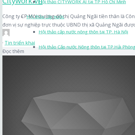
Citywork.vn
Hội thảo CITYWORK AI tại TP Hồ Chí Minh
Công ty CP Môi trường đô thị Quảng Ngãi tiền thân là Công
Hội thảo cấp nước
đơn vị sự nghiệp trực thuộc UBND thị xã Quảng Ngãi được.
Hội thảo cấp nước nông thôn tại TP. Hà Nội
·
Tin triển khai
Hội thảo Cấp nước Nông thôn tại TP.Hải Phòn
Đọc thêm
Hội thảo Cấp nước Đô thị khu vực miền Bắc tại
Hội thảo Cấp nước Đô thị khu vực miền Nam tạ
Hội thảo quản lý đô thị
Hội thảo quản lý hạ tầng đô thị Thái Bình
Tin triển khai