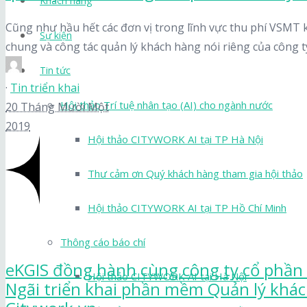
Khách hàng
Cũng như hầu hết các đơn vị trong lĩnh vực thu phí VSMT k
Sự kiện
chung và công tác quản lý khách hàng nói riêng của công ty
Tin tức
·
Tin triển khai
Hội thảo Trí tuệ nhân tạo (AI) cho ngành nước
20 Tháng Mười Một
2019
Hội thảo CITYWORK AI tại TP Hà Nội
Thư cảm ơn Quý khách hàng tham gia hội thảo
Hội thảo CITYWORK AI tại TP Hồ Chí Minh
Thông cáo báo chí
eKGIS đồng hành cùng công ty cổ phần
Hội thảo CITYWORK AI tại Hà Nội
Ngãi triển khai phần mềm Quản lý khá