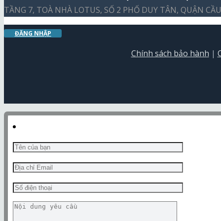
TẦNG 7, TOÀ NHÀ LOTUS, SỐ 2 PHỐ DUY TÂN, QUẬN CẦU 
ĐĂNG NHẬP
Chính sách bảo hành
|