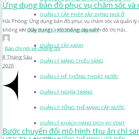
Ứng dụng bản đồ phục vụ chăm sóc và q
QUẢN LÝ CẤP PHÉP XÂY DỰNG NHÀ Ở
Hải Phòng: Ứng dụng bản đồ phục vụ chăm sóc và quản lý câ
không khí (Xây dựng) – Hệ thống cây xanh đô thị Hải...
GIẢI PHÁP CHO DOANH NGHIỆP
QUẢN LÝ CÂY XANH
·
Báo chí nói về chúng tôi
8 Tháng Sáu
QUẢN LÝ MẠNG CHIẾU SÁNG
2020
QUẢN LÝ HỆ THỐNG THOÁT NƯỚC
QUẢN LÝ NGHĨA TRANG
QUẢN LÝ TỔNG THỂ MẠNG CẤP NƯỚC
QUẢN LÝ KHÁCH HÀNG DỊCH VỤ VSMT
Bước chuyển đổi mô hình thu ấn chỉ sa
QUẢN LÝ TỔNG THỂ MẠNG LƯỚI ĐIỆN