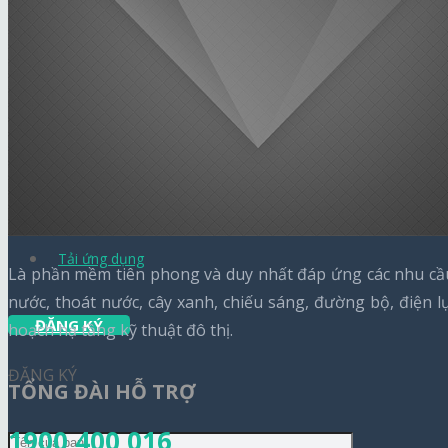
Tin công nghệ
Báo chí nói về chúng tôi
Thông báo hỗ trợ
Thông báo chăm sóc khách hàng
Liên hệ
Tải ứng dụng
Là phần mềm tiên phong và duy nhất đáp ứng các nhu cầu 
nước, thoát nước, cây xanh, chiếu sáng, đường bộ, điện 
ĐĂNG KÝ
hoạch hạ tầng kỹ thuật đô thị.
ĐĂNG KÝ
TỔNG ĐÀI HỖ TRỢ
1900 400 016