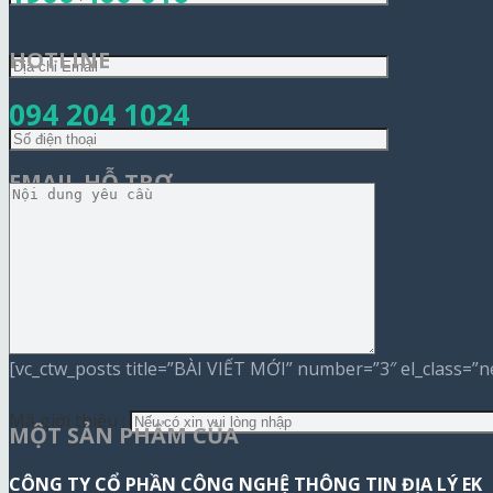
HOTLINE
094 204 1024
EMAIL HỖ TRỢ
hotro@citywork.vn
[vc_ctw_posts title=”BÀI VIẾT MỚI” number=”3″ el_class=”n
Mã giới thiệu :
MỘT SẢN PHẨM CỦA
CÔNG TY CỔ PHẦN CÔNG NGHỆ THÔNG TIN ĐỊA LÝ EK