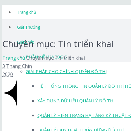
Trang chủ
Giải Thưởng
Chuyên mục: Tin triển khai
Giải pháp
PHẦN MỀM WEBGIS
Trang chủ
Chuyên mục: Tin triển khai
3 Tháng Chín
GIẢI PHÁP CHO CHÍNH QUYỀN ĐÔ THỊ
2020
HỆ THỐNG THÔNG TIN QUẢN LÝ ĐÔ THỊ H
XÂY DỰNG DỮ LIỆU QUẢN LÝ ĐÔ THỊ
QUẢN LÝ HIỆN TRẠNG HẠ TẦNG KỸ THUẬT 
QUẢN LÝ QUY HOẠCH XÂY DỰNG ĐÔ THỊ