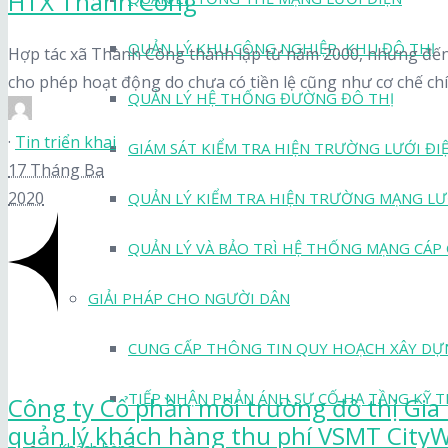
HTX Thành Công
QUẢN LÝ KHU CÔNG NGHIỆP, KHU ĐÔ THỊ
Hợp tác xã Thành Công thành lập từ năm 2000, nhưng đ
cho phép hoạt động do chưa có tiền lệ cũng như cơ chế chín
QUẢN LÝ HỆ THỐNG ĐƯỜNG ĐÔ THỊ
·
Tin triển khai
GIÁM SÁT KIỂM TRA HIỆN TRƯỜNG LƯỚI ĐI
17 Tháng Ba
2020
QUẢN LÝ KIỂM TRA HIỆN TRƯỜNG MẠNG LƯ
QUẢN LÝ VÀ BẢO TRÌ HỆ THỐNG MẠNG CÁP
GIẢI PHÁP CHO NGƯỜI DÂN
CUNG CẤP THÔNG TIN QUY HOẠCH XÂY DỰ
TIẾP NHẬN PHẢN ÁNH SỰ CỐ HẠ TẦNG KỸ 
Công ty Cổ phần môi trường đô thị Gia
quản lý khách hàng thu phí VSMT City