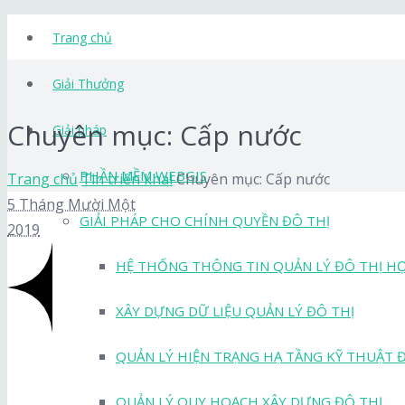
Trang chủ
Giải Thưởng
Chuyên mục: Cấp nước
Giải pháp
PHẦN MỀM WEBGIS
Trang chủ
Tin triển khai
Chuyên mục: Cấp nước
5 Tháng Mười Một
GIẢI PHÁP CHO CHÍNH QUYỀN ĐÔ THỊ
2019
HỆ THỐNG THÔNG TIN QUẢN LÝ ĐÔ THỊ H
XÂY DỰNG DỮ LIỆU QUẢN LÝ ĐÔ THỊ
QUẢN LÝ HIỆN TRẠNG HẠ TẦNG KỸ THUẬT 
QUẢN LÝ QUY HOẠCH XÂY DỰNG ĐÔ THỊ