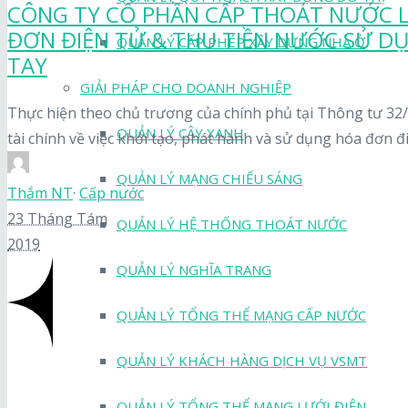
CÔNG TY CỔ PHẦN CẤP THOÁT NƯỚC L
ĐƠN ĐIỆN TỬ & THU TIỀN NƯỚC SỬ DỤ
QUẢN LÝ CẤP PHÉP XÂY DỰNG NHÀ Ở
TAY
GIẢI PHÁP CHO DOANH NGHIỆP
Thực hiện theo chủ trương của chính phủ tại Thông tư 3
QUẢN LÝ CÂY XANH
tài chính về việc khởi tạo, phát hành và sử dụng hóa đơn đi
QUẢN LÝ MẠNG CHIẾU SÁNG
Thắm NT
·
Cấp nước
23 Tháng Tám
QUẢN LÝ HỆ THỐNG THOÁT NƯỚC
2019
QUẢN LÝ NGHĨA TRANG
QUẢN LÝ TỔNG THỂ MẠNG CẤP NƯỚC
QUẢN LÝ KHÁCH HÀNG DỊCH VỤ VSMT
QUẢN LÝ TỔNG THỂ MẠNG LƯỚI ĐIỆN