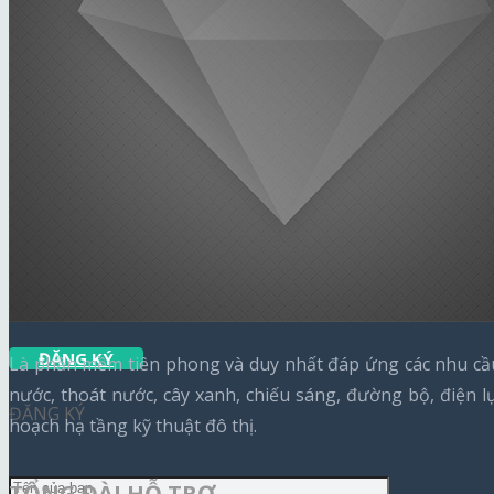
Tin công nghệ
Báo chí nói về chúng tôi
Thông báo hỗ trợ
Thông báo chăm sóc khách hàng
Liên hệ
Tải ứng dụng
ĐĂNG KÝ
Là phần mềm tiên phong và duy nhất đáp ứng các nhu cầu 
nước, thoát nước, cây xanh, chiếu sáng, đường bộ, điện 
ĐĂNG KÝ
hoạch hạ tầng kỹ thuật đô thị.
TỔNG ĐÀI HỖ TRỢ