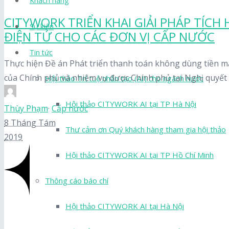
Khách hàng
CITYWORK TRIỂN KHAI GIẢI PHÁP TÍC
Sự kiện
ĐIỆN TỬ CHO CÁC ĐƠN VỊ CẤP NƯỚC
Tin tức
Thực hiện Đề án Phát triển thanh toán không dùng tiền mặ
của Chính phủ và nhiệm vụ được Chính phủ tại Nghị quyết 
Hội thảo Trí tuệ nhân tạo (AI) cho ngành nước
Hội thảo CITYWORK AI tại TP Hà Nội
Thùy Phạm
·
Cấp nước
8 Tháng Tám
Thư cảm ơn Quý khách hàng tham gia hội thảo
2019
Hội thảo CITYWORK AI tại TP Hồ Chí Minh
Thông cáo báo chí
Hội thảo CITYWORK AI tại Hà Nội