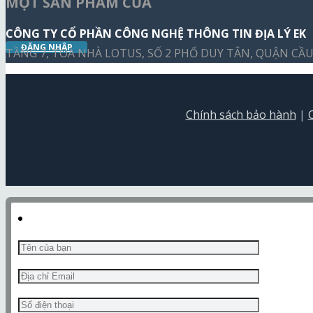
MỘT SẢN PHẨM CỦA
CÔNG TY CỔ PHẦN CÔNG NGHỆ THÔNG TIN ĐỊA LÝ EK
ĐĂNG NHẬP
TẦNG 7, TOÀ NHÀ LOTUS, SỐ 2 PHỐ DUY TÂN, QUẬN CẦU 
Chính sách bảo hành
|