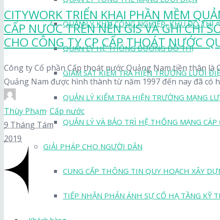
CITYWORK TRIỂN KHAI PHẦN MỀM QUẢN
QUẢN LÝ KHU CÔNG NGHIỆP, KHU ĐÔ THỊ
CẤP NƯỚC TRÊN NỀN GIS VÀ GHI CHỈ S
CHO CÔNG TY CP CẤP THOÁT NƯỚC 
QUẢN LÝ HỆ THỐNG ĐƯỜNG ĐÔ THỊ
Công ty Cổ phần Cấp thoát nước Quảng Nam tiền thân là 
GIÁM SÁT KIỂM TRA HIỆN TRƯỜNG LƯỚI ĐI
Quảng Nam được hình thành từ năm 1997 đến nay đã có hơ
QUẢN LÝ KIỂM TRA HIỆN TRƯỜNG MẠNG LƯ
Thùy Phạm
·
Cấp nước
QUẢN LÝ VÀ BẢO TRÌ HỆ THỐNG MẠNG CÁP
9 Tháng Tám
2019
GIẢI PHÁP CHO NGƯỜI DÂN
CUNG CẤP THÔNG TIN QUY HOẠCH XÂY DỰ
TIẾP NHẬN PHẢN ÁNH SỰ CỐ HẠ TẦNG KỸ 