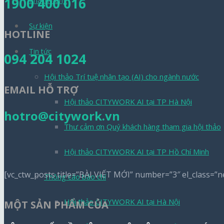
1900 400 016
Khách hàng
Sự kiện
HOTLINE
Tin tức
094 204 1024
Hội thảo Trí tuệ nhân tạo (AI) cho ngành nước
EMAIL HỖ TRỢ
Hội thảo CITYWORK AI tại TP Hà Nội
hotro@citywork.vn
Thư cảm ơn Quý khách hàng tham gia hội thảo
Hội thảo CITYWORK AI tại TP Hồ Chí Minh
[vc_ctw_posts title=”BÀI VIẾT MỚI” number=”3″ el_class=”n
Thông cáo báo chí
Hội thảo CITYWORK AI tại Hà Nội
MỘT SẢN PHẨM CỦA