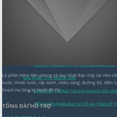
QUẢN LÝ KHU CÔNG NGHIỆP, KHU ĐÔ THỊ
QUẢN LÝ HỆ THỐNG ĐƯỜNG ĐÔ THỊ
GIÁM SÁT KIỂM TRA HIỆN TRƯỜNG LƯỚI ĐI
QUẢN LÝ KIỂM TRA HIỆN TRƯỜNG MẠNG LƯ
QUẢN LÝ VÀ BẢO TRÌ HỆ THỐNG MẠNG CÁP
Là phần mềm tiên phong và duy nhất đáp ứng các nhu cầu 
GIẢI PHÁP CHO NGƯỜI DÂN
nước, thoát nước, cây xanh, chiếu sáng, đường bộ, điện 
hoạch hạ tầng kỹ thuật đô thị.
CUNG CẤP THÔNG TIN QUY HOẠCH XÂY DỰ
TIẾP NHẬN PHẢN ÁNH SỰ CỐ HẠ TẦNG KỸ 
TỔNG ĐÀI HỖ TRỢ