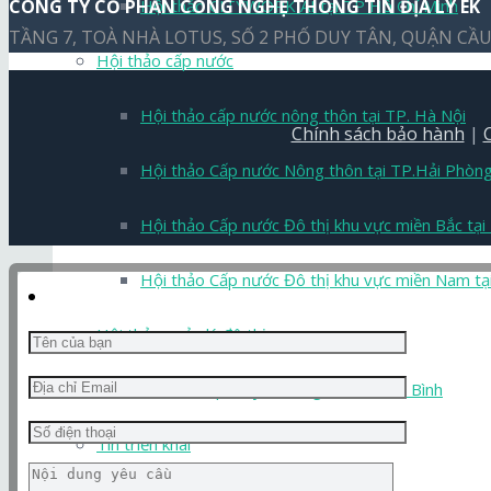
Hội thảo CITYWORK AI tại TP Hồ Chí Minh
CÔNG TY CỔ PHẦN CÔNG NGHỆ THÔNG TIN ĐỊA LÝ EK
TẦNG 7, TOÀ NHÀ LOTUS, SỐ 2 PHỐ DUY TÂN, QUẬN CẦU 
Hội thảo cấp nước
Hội thảo cấp nước nông thôn tại TP. Hà Nội
Chính sách bảo hành
|
Hội thảo Cấp nước Nông thôn tại TP.Hải Phòn
Hội thảo Cấp nước Đô thị khu vực miền Bắc tại
Hội thảo Cấp nước Đô thị khu vực miền Nam tạ
Hội thảo quản lý đô thị
Hội thảo quản lý hạ tầng đô thị Thái Bình
Tin triển khai