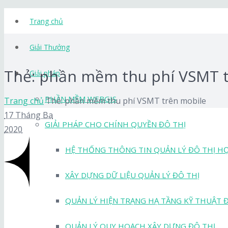
Trang chủ
Giải Thưởng
Thẻ: phần mềm thu phí VSMT t
Giải pháp
PHẦN MỀM WEBGIS
Trang chủ
Thẻ: phần mềm thu phí VSMT trên mobile
17 Tháng Ba
GIẢI PHÁP CHO CHÍNH QUYỀN ĐÔ THỊ
2020
HỆ THỐNG THÔNG TIN QUẢN LÝ ĐÔ THỊ H
XÂY DỰNG DỮ LIỆU QUẢN LÝ ĐÔ THỊ
QUẢN LÝ HIỆN TRẠNG HẠ TẦNG KỸ THUẬT 
QUẢN LÝ QUY HOẠCH XÂY DỰNG ĐÔ THỊ