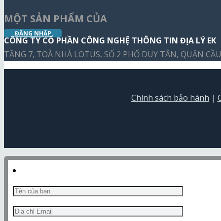
MỘT SẢN PHẨM CỦA
ĐĂNG NHẬP
CÔNG TY CỔ PHẦN CÔNG NGHỆ THÔNG TIN ĐỊA LÝ EK
TẦNG 7, TOÀ NHÀ LOTUS, SỐ 2 PHỐ DUY TÂN, QUẬN CẦU 
Chính sách bảo hành
|