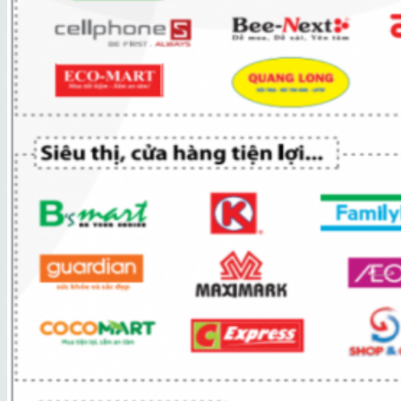
Hội thảo CITYWORK AI tại TP Hồ Chí Minh
Hội thảo cấp nước
Hội thảo cấp nước nông thôn tại TP. Hà Nội
Hội thảo Cấp nước Nông thôn tại TP.Hải Phòn
Hội thảo Cấp nước Đô thị khu vực miền Bắc tại
Hội thảo Cấp nước Đô thị khu vực miền Nam tạ
Hội thảo quản lý đô thị
Hội thảo quản lý hạ tầng đô thị Thái Bình
Tin triển khai