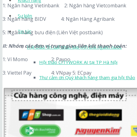
Khách hàng
1: Ngân hàng Vietinbank 2: Ngân hàng Vietcombank
Sự kiện
3: Ngân hàng BIDV 4: Ngân Hàng Agribank
Tin tức
5: Ngân hàng bưu điện (Liên Việt postbank)
II: Nhóm các đơn vị trung gian liên kết thanh toán:
Hội thảo Trí tuệ nhân tạo (AI) cho ngành nước
1: Ví Momo 2: Payoo
Hội thảo CITYWORK AI tại TP Hà Nội
3: Viettel Pay 4: VNpay 5: ECpay
Thư cảm ơn Quý khách hàng tham gia hội thảo
Hội thảo CITYWORK AI tại TP Hồ Chí Minh
Thông cáo báo chí
Hội thảo CITYWORK AI tại Hà Nội