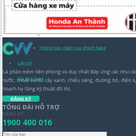
Tin công nghệ
Báo chí nói về chúng tôi
Thông báo hỗ trợ
Thông báo chăm sóc khách hàng
Liên hệ
Là phần mềm tiên phong và duy nhất đáp ứng các nhu cầu 
Tải ứng dụng
nước, thoát nước, cây xanh, chiếu sáng, đường bộ, điện 
hoạch hạ tầng kỹ thuật đô thị.
ĐĂNG KÝ
TỔNG ĐÀI HỖ TRỢ
ĐĂNG KÝ
1900 400 016