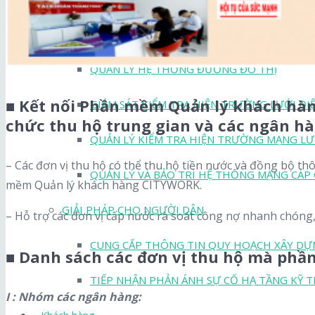
QUẢN LÝ KHU CÔNG NGHIỆP, KHU ĐÔ THỊ
QUẢN LÝ HỆ THỐNG ĐƯỜNG ĐÔ THỊ
■ Kết nối Phần mềm Quản lý khách hà
GIÁM SÁT KIỂM TRA HIỆN TRƯỜNG LƯỚI ĐI
chức thu hộ trung gian và các ngân h
QUẢN LÝ KIỂM TRA HIỆN TRƯỜNG MẠNG LƯ
– Các đơn vị thu hộ có thể thu hộ tiền nước và đồng bộ th
QUẢN LÝ VÀ BẢO TRÌ HỆ THỐNG MẠNG CÁP
mềm Quản lý khách hàng CITYWORK.
GIẢI PHÁP CHO NGƯỜI DÂN
– Hỗ trợ các đơn vị cấp nước rà soát công nợ nhanh chóng, 
CUNG CẤP THÔNG TIN QUY HOẠCH XÂY DỰ
■ Danh sách các đơn vị thu hộ mà phần
TIẾP NHẬN PHẢN ÁNH SỰ CỐ HẠ TẦNG KỸ 
I : Nhóm các ngân hàng: