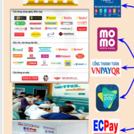
QUẢN LÝ CẤP PHÉP XÂY DỰNG NHÀ Ở
GIẢI PHÁP CHO DOANH NGHIỆP
QUẢN LÝ CÂY XANH
QUẢN LÝ MẠNG CHIẾU SÁNG
QUẢN LÝ HỆ THỐNG THOÁT NƯỚC
QUẢN LÝ NGHĨA TRANG
QUẢN LÝ TỔNG THỂ MẠNG CẤP NƯỚC
QUẢN LÝ KHÁCH HÀNG DỊCH VỤ VSMT
QUẢN LÝ TỔNG THỂ MẠNG LƯỚI ĐIỆN